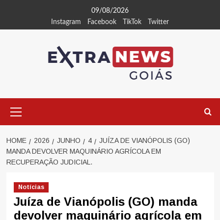
Skip
09/08/2026
to
Instagram
Facebook
TikTok
Twitter
content
Primary
Menu
HOME
2026
JUNHO
4
JUÍZA DE VIANÓPOLIS (GO)
MANDA DEVOLVER MAQUINÁRIO AGRÍCOLA EM
RECUPERAÇÃO JUDICIAL.
Notícias
Juíza de Vianópolis (GO) manda
devolver maquinário agrícola em