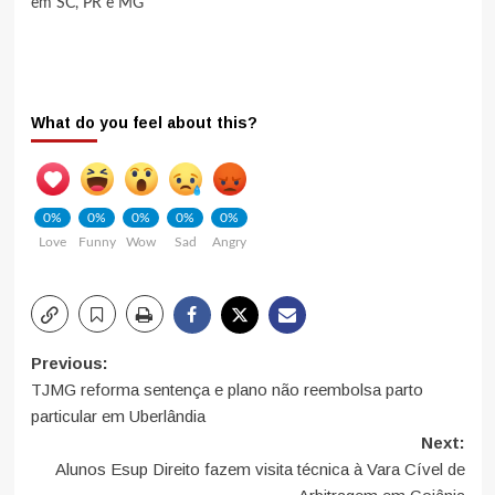
em SC, PR e MG
What do you feel about this?
0%
0%
0%
0%
0%
Love
Funny
Wow
Sad
Angry
Post
Previous:
TJMG reforma sentença e plano não reembolsa parto
navigation
particular em Uberlândia
Next:
Alunos Esup Direito fazem visita técnica à Vara Cível de