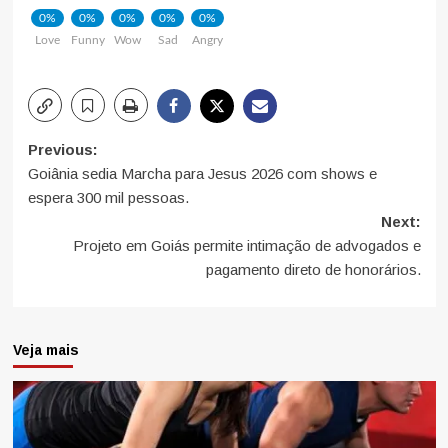
0%
0%
0%
0%
0%
Love
Funny
Wow
Sad
Angry
Post
Previous:
Goiânia sedia Marcha para Jesus 2026 com shows e
navigation
espera 300 mil pessoas.
Next:
Projeto em Goiás permite intimação de advogados e
pagamento direto de honorários.
Veja mais