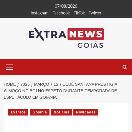
Skip
07/08/2026
to
Instagram
Facebook
TikTok
Twitter
content
Primary
Menu
HOME
2026
MARÇO
12
DEDÉ SANTANA PRESTIGIA
ALMOÇO NO BOI NO ESPETO DURANTE TEMPORADA DE
ESPETÁCULO EM GOIÂNIA
Eventos
Goiânia
Notícias
Novidades