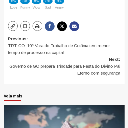
0%
0%
0%
0%
0%
Love
Funny
Wow
Sad
Angry
Post
Previous:
TRT-GO: 10ª Vara do Trabalho de Goiânia tem menor
navigation
tempo de processo na capital
Next:
Governo de GO prepara Trindade para Festa do Divino Pai
Eterno com segurança
Veja mais