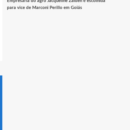
Empresária do agro Jacqueline Zaiden é escolhida
para vice de Marconi Perillo em Goiás