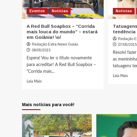
Eventos
Notícias
Notícias
A Red Bull Soapbox – “Corrida
Tatuagens
mais louca do mundo” – estará
tendência 
em Goiânia! \o/
Redação E
Redação Extra News Goiás
07/05/201
08/05/2015
Resolvi fazer
Espera! Vou ler o título novamente
as menininh
para acreditar! A Red Bull Soapbox –
tatuagens te
“Corrida mais...
Leia Mais
Leia Mais
Mais notícias para você!