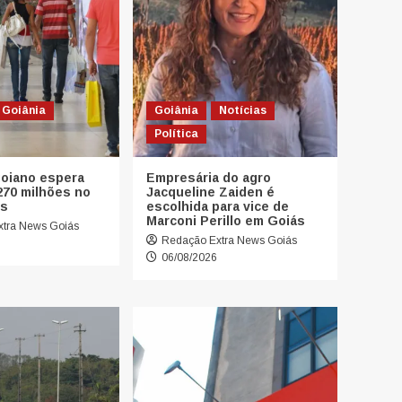
Goiânia
Goiânia
Notícias
Política
oiano espera
Empresária do agro
270 milhões no
Jacqueline Zaiden é
is
escolhida para vice de
Marconi Perillo em Goiás
tra News Goiás
Redação Extra News Goiás
06/08/2026