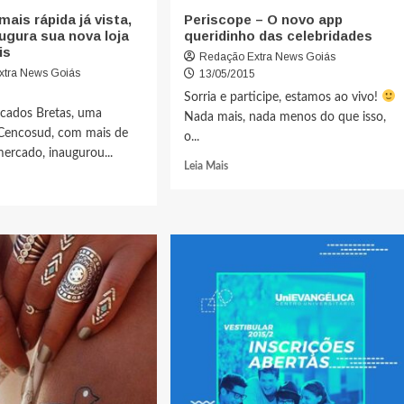
ais rápida já vista,
Periscope – O novo app
ugura sua nova loja
queridinho das celebridades
is
Redação Extra News Goiás
xtra News Goiás
13/05/2015
5
Sorria e participe, estamos ao vivo!
cados Bretas, uma
Nada mais, nada menos do que isso,
Cencosud, com mais de
o...
ercado, inaugurou...
Leia Mais