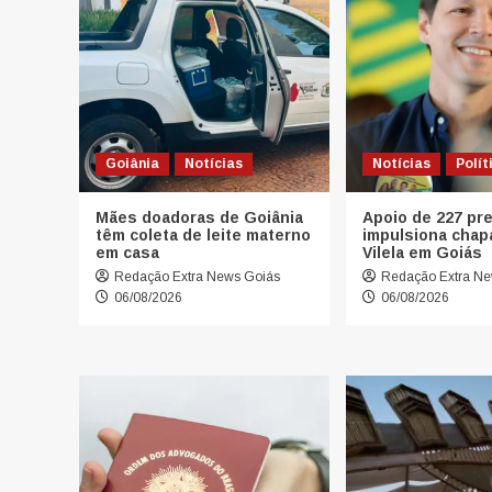
Goiânia
Notícias
Notícias
Polít
Mães doadoras de Goiânia
Apoio de 227 pre
têm coleta de leite materno
impulsiona chap
em casa
Vilela em Goiás
Redação Extra News Goiás
Redação Extra Ne
06/08/2026
06/08/2026