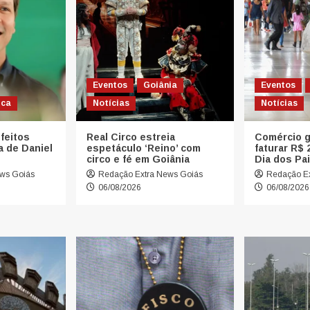
Eventos
Goiânia
Eventos
ica
Notícias
Notícias
feitos
Real Circo estreia
Comércio g
a de Daniel
espetáculo ‘Reino’ com
faturar R$ 
circo e fé em Goiânia
Dia dos Pa
ws Goiás
Redação Extra News Goiás
Redação Ex
06/08/2026
06/08/2026