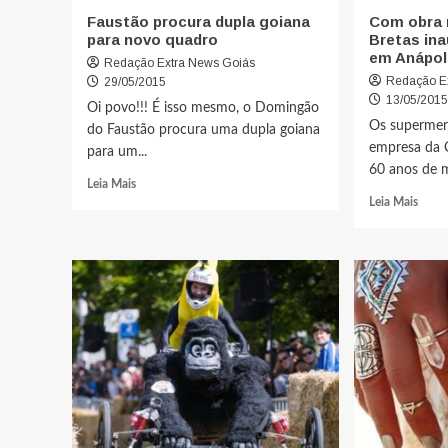
Faustão procura dupla goiana
Com obra m
para novo quadro
Bretas ina
em Anápol
Redação Extra News Goiás
Redação E
29/05/2015
13/05/201
Oi povo!!! É isso mesmo, o Domingão
Os supermer
do Faustão procura uma dupla goiana
empresa da 
para um...
60 anos de m
Leia Mais
Leia Mais