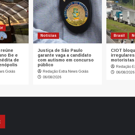
or
Notícias
Brasil
N
 reúne
Justiça de São Paulo
CIOT bloqu
uno Be e
garante vaga a candidato
irregulares
inédita de
com autismo em concurso
motoristas
enópolis
público
Redação Ex
ws Goiás
Redação Extra News Goiás
06/08/2026
06/08/2026