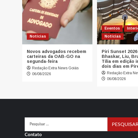
Eventos
Interi
Notícias
Notícias
Novos advogados recebem
Piri Sunset 2026
carteiras da OAB-GO na
Bhaskar, Liu, Br
segunda-feira
Tília em edição 
dois dias em Pir
Redação Extra News Goiás
Redação Extra Ne
06/08/2026
06/08/2026
Pesquisar
por:
Contato