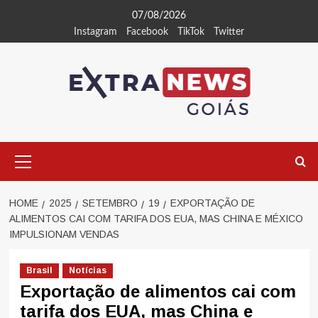
Skip
07/08/2026
to
Instagram
Facebook
TikTok
Twitter
content
Primary
Menu
HOME
2025
SETEMBRO
19
EXPORTAÇÃO DE
ALIMENTOS CAI COM TARIFA DOS EUA, MAS CHINA E MÉXICO
IMPULSIONAM VENDAS
Brasil
Notícias
Exportação de alimentos cai com
tarifa dos EUA, mas China e