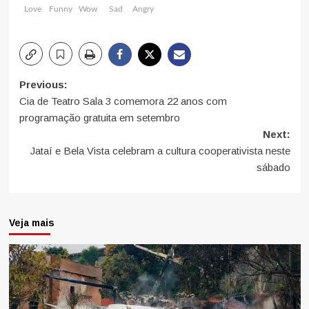
Love
Funny
Wow
Sad
Angry
Post
Previous:
Cia de Teatro Sala 3 comemora 22 anos com
navigation
programação gratuita em setembro
Next:
Jataí e Bela Vista celebram a cultura cooperativista neste
sábado
Veja mais