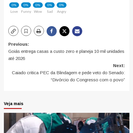
0%
0%
0%
0%
0%
Love
Funny
Wow
Sad
Angry
Post
Previous:
Goiás entrega casas a custo zero e planeja 10 mil unidades
navigation
até 2026
Next:
Caiado critica PEC da Blindagem e pede veto do Senado:
“Divórcio do Congresso com o povo”
Veja mais