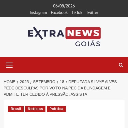
Skip
06/08/2026
to
Instagram
Facebook
TikTok
Twitter
content
Primary
Menu
HOME
2025
SETEMBRO
18
DEPUTADA SILVYE ALVES
PEDE DESCULPAS POR VOTO NA PEC DA BLINDAGEM E
ADMITE TER CEDIDO À PRESSÃO, ASSISTA
Brasil
Notícias
Política