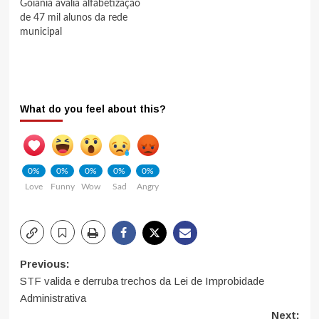
Goiânia avalia alfabetização
de 47 mil alunos da rede
municipal
What do you feel about this?
0%
0%
0%
0%
0%
Love
Funny
Wow
Sad
Angry
Post
Previous:
STF valida e derruba trechos da Lei de Improbidade
navigation
Administrativa
Next: