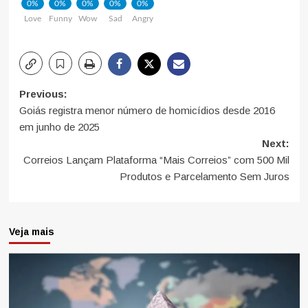
0%
0%
0%
0%
0%
Love
Funny
Wow
Sad
Angry
Post
Previous:
Goiás registra menor número de homicídios desde 2016
navigation
em junho de 2025
Next:
Correios Lançam Plataforma “Mais Correios” com 500 Mil
Produtos e Parcelamento Sem Juros
Veja mais