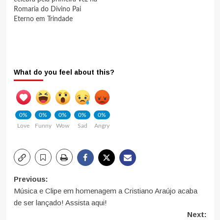
Romaria do Divino Pai
Eterno em Trindade
What do you feel about this?
0%
0%
0%
0%
0%
Love
Funny
Wow
Sad
Angry
Post
Previous:
Música e Clipe em homenagem a Cristiano Araújo acaba
navigation
de ser lançado! Assista aqui!
Next: