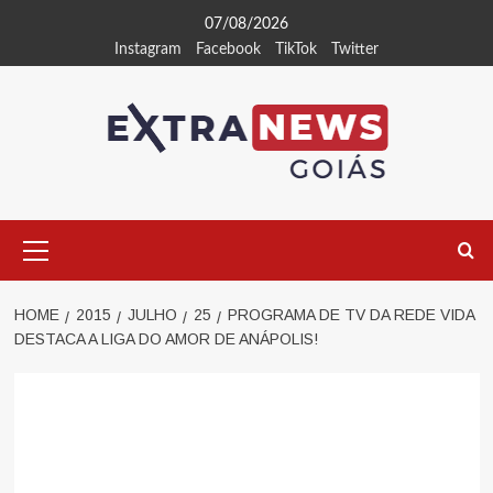
Skip
07/08/2026
to
Instagram
Facebook
TikTok
Twitter
content
Primary
Menu
HOME
2015
JULHO
25
PROGRAMA DE TV DA REDE VIDA
DESTACA A LIGA DO AMOR DE ANÁPOLIS!